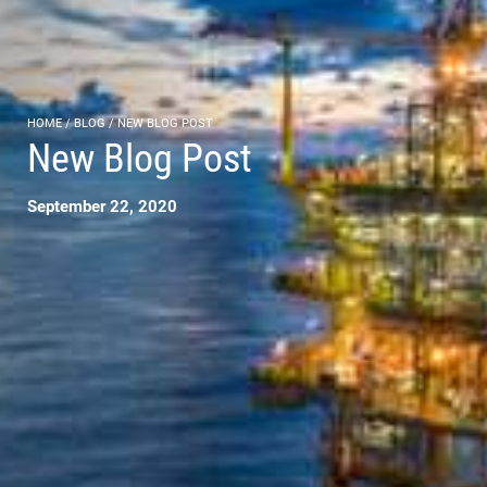
HOME
/
BLOG
/
NEW BLOG POST
New Blog Post
September 22, 2020